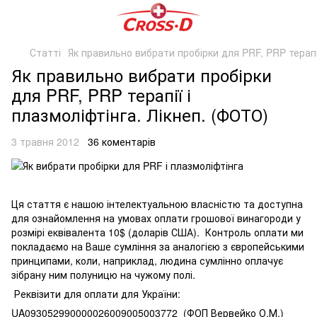
Статті
Як правильно вибрати пробірки для PRF, PRP терапії
Як правильно вибрати пробірки
для PRF, PRP терапії і
плазмоліфтінга. Лікнеп. (ФОТО)
3 травня 2012
36 коментарів
Ця стаття є нашою інтелектуальною власністю та доступна
для ознайомлення на умовах оплати грошової винагороди у
розмірі еквівалента 10$ (доларів США). Контроль оплати ми
покладаємо на Ваше сумління за аналогією з європейськими
принципами, коли, наприклад, людина сумлінно оплачує
зібрану ним полуницю на чужому полі.
Реквізити для оплати для України:
UA093052990000026009005003772 (ФОП Вервейко О.М.)