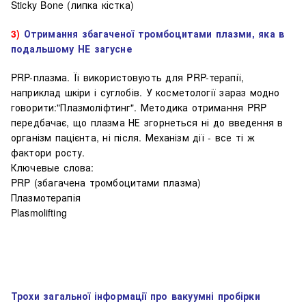
Sticky Bone (липка кістка)
3)
Отримання збагаченої тромбоцитами плазми, яка в
подальшому НЕ загусне
PRP-плазма. Її використовують для PRP-терапії,
наприклад шкіри і суглобів. У косметології зараз модно
говорити:"Плазмоліфтинг". Методика отримання PRP
передбачає, що плазма НЕ згорнеться ні до введення в
організм пацієнта, ні після. Механізм дії - все ті ж
фактори росту.
Ключевые слова:
PRP (збагачена тромбоцитами плазма)
Плазмотерапія
Plasmolifting
Трохи загальної інформації про вакуумні пробірки