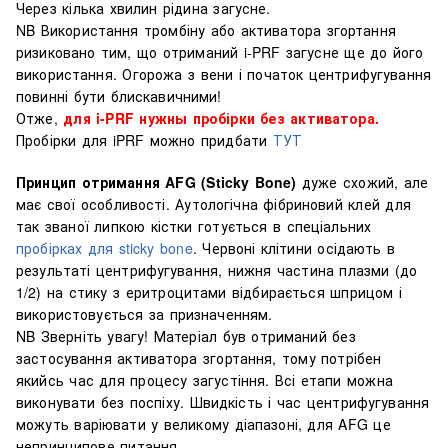
Через кілька хвилин рідина загусне.
NB Використання тромбіну або активатора згортання
ризиковано тим, що отриманий i-PRF загусне ще до його
використання. Огорожа з вени і початок центрифугування
повинні бути блискавичними!
Отже,
для i-PRF нужны
пробірки без активатора.
Пробірки для iPRF можно придбати
ТУТ
Принцип отримання AFG (Sticky Bone)
дуже схожий, але
має свої особливості. Аутологічна фібриновий клей для
так званої липкою кістки готується в спеціальних
пробірках для sticky bone
. Червоні клітини осідають в
результаті центрифугування, нижня частина плазми (до
1/2) на стику з еритроцитами відбирається шприцом і
використовується за призначенням.
NB Зверніть увагу! Матеріал був отриманий без
застосування активатора згортання, тому потрібен
якийсь час для процесу загустіння. Всі етапи можна
виконувати без поспіху. Швидкість і час центрифугування
можуть варіювати у великому діапазоні, для AFG це
непринципове питання.