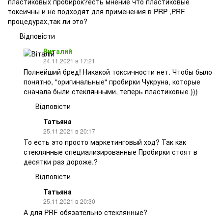
пластиковых пробирок?есть мнение что пластиковые
токсичны и не подходят для применения в PRP ,PRF
процедурах,так ли это?
Відповісти
Виталий
24.11.2021 в 17:21
Полнейший бред! Никакой токсичности нет. Чтобы было
понятно, "оригинальные" пробирки Чукруна, которые
сначала были стеклянными, теперь пластиковые )))
Відповісти
Татьяна
25.11.2021 в 20:17
То есть это просто маркетинговый ход? Так как
стеклянные специализированные Пробирки стоят в
десятки раз дороже.?
Відповісти
Татьяна
25.11.2021 в 20:30
А для PRF обязательно стеклянные?