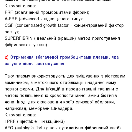
Ключові слова:
PRF (збагачений тромбоцитами фібрин);
A-PRF (advanced - підвищеного типу);
CGF (concentrated growth factor - концентрований фактор
росту);
SUPERFIBRIN (ідеальний (кращий) метод приготування
фібринових згустків).
2)
Отримання збагаченої тромбоцитами плазми, яка
загусне після застосування
Таку плазму використовують для змішування з кістковим
замінником, з метою його стабілізації і надання йому
певної форми. Для ін'єкцій в пародонтальні тканини c
метою поліпшення їх кровопостачання, зміни біотипів
ясна. Іноді для склеювання країв слизової оболонки,
наприклад, мембрани Шнайдера.
Ключові слова:
i-PRF (injectable - ін'єкційний)
AFG (autologic fibrin glue - аутологічна фібриновий клей)