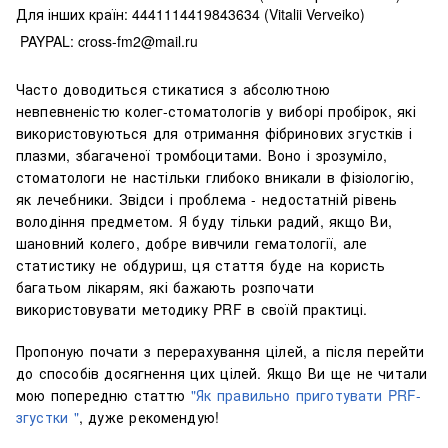
Для інших країн: 4441114419843634 (Vitalii Verveiko)
PAYPAL: cross-fm2@mail.ru
Часто доводиться стикатися з абсолютною
невпевненістю колег-стоматологів у виборі пробірок, які
використовуються для отримання фібринових згустків і
плазми, збагаченої тромбоцитами. Воно і зрозуміло,
стоматологи не настільки глибоко вникали в фізіологію,
як лечебники. Звідси і проблема - недостатній рівень
володіння предметом. Я буду тільки радий, якщо Ви,
шановний колего, добре вивчили гематології, але
статистику не обдуриш, ця стаття буде на користь
багатьом лікарям, які бажають розпочати
використовувати методику PRF в своїй практиці.
Пропоную почати з перерахування цілей, а після перейти
до способів досягнення цих цілей. Якщо Ви ще не читали
мою попередню статтю
"Як правильно приготувати PRF-
згустки "
, дуже рекомендую!