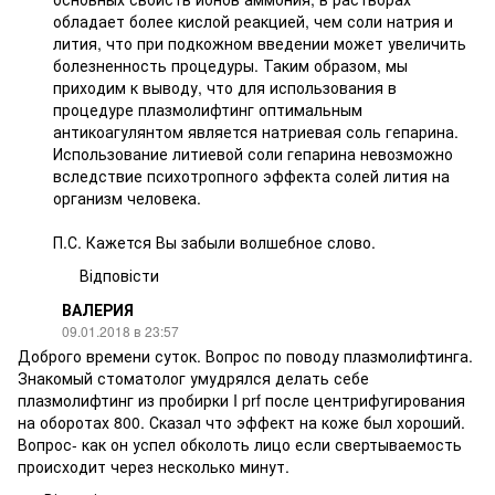
обладает более кислой реакцией, чем соли натрия и
лития, что при подкожном введении может увеличить
болезненность процедуры. Таким образом, мы
приходим к выводу, что для использования в
процедуре плазмолифтинг оптимальным
антикоагулянтом является натриевая соль гепарина.
Использование литиевой соли гепарина невозможно
вследствие психотропного эффекта солей лития на
организм человека.
П.С. Кажется Вы забыли волшебное слово.
Відповісти
ВАЛЕРИЯ
09.01.2018 в 23:57
Доброго времени суток. Вопрос по поводу плазмолифтинга.
Знакомый стоматолог умудрялся делать себе
плазмолифтинг из пробирки I prf после центрифугирования
на оборотах 800. Сказал что эффект на коже был хороший.
Вопрос- как он успел обколоть лицо если свертываемость
происходит через несколько минут.