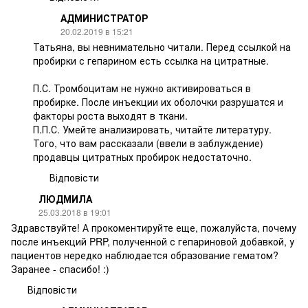
АДМИНИСТРАТОР
20.02.2019 в 15:21
Татьяна, вы невнимательно читали. Перед ссылкой на
пробирки с гепарином есть ссылка на цитратные.
П.С. Тромбоцитам не нужно активироваться в
пробирке. После инъекции их оболочки разрушатся и
факторы роста выходят в ткани.
П.П.С. Умейте анализировать, читайте литературу.
Того, что вам рассказали (ввели в заблуждение)
продавцы цитратных пробирок недостаточно.
Відповісти
ЛЮДМИЛА
25.03.2018 в 19:01
Здравствуйте! А прокоментируйте еще, пожалуйста, почему
после инъекций PRP, полученной с гепариновой добавкой, у
пациентов нередко наблюдается образование гематом?
Заранее - спасибо! :)
Відповісти