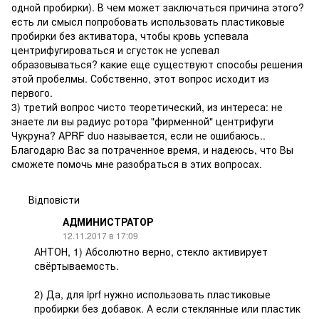
одной пробирки). В чем может заключаться причина этого?
есть ли смысл попробовать использовать пластиковые
пробирки без активатора, чтобы кровь успевала
центрифугироваться и сгусток не успевал
образовываться? какие еще существуют способы решения
этой пробелмы. Собственно, этот вопрос исходит из
первого.
3) третий вопрос чисто теоретический, из интереса: не
знаете ли вы радиус ротора "фирменной" центрифуги
Чукруна? APRF duo называется, если не ошибаюсь..
Благодарю Вас за потраченное время, и надеюсь, что Вы
сможете помочь мне разобраться в этих вопросах.
Відповісти
АДМИНИСТРАТОР
12.11.2017 в 17:09
АНТОН, 1) Абсолютно верно, стекло активирует
свёртываемость.
2) Да, для iprf нужно использовать пластиковые
пробирки без добавок. А если стеклянные или пластик