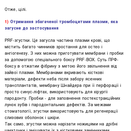
Отже,
цілі
.
1)
Отримання збагаченої тромбоцитами плазми, яка
загусне до застосування
PRF-згустки. Це загусла частина плазми крові, що
містить багато чинників зростання для остео і
ангіогенезу. З них можна приготувати мембрани і пробки
за допомогою спеціального боксу PRF-BOX. Суть ПРФ-
боксу в отжатии фібрину з метою його звільнення від
зайвої плазми. Мембранами вкривають кісткові
матеріали, дефекти неба після забору ясенних
трансплантатів, мембрану Шнайдера при її перфорації і
просто синус-ліфтах, використовують для хірургії
пародонту. Пробки - для заповнення постекстракційних
лунок зубів і пародонтальних дефектів. За межами
стоматології, згустки використовують для регенерації
слизових оболонок і шкіри.
Так само, згустки можна нарізати ножицями на дрібні
шматочки і змішувати їх з кістковими замінниками.