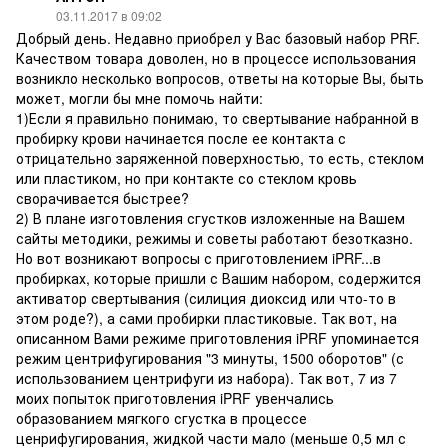
03.11.2017 в 09:02
Добрый день. Недавно приобрел у Вас базовый набор PRF.
Качеством товара доволен, но в процессе использования
возникло несколько вопросов, ответы на которые Вы, быть
может, могли бы мне помочь найти:
1)Если я правильно понимаю, то свертывание набранной в
пробирку крови начинается после ее контакта с
отрицательно заряженной поверхностью, то есть, стеклом
или пластиком, но при контакте со стеклом кровь
сворачивается быстрее?
2) В плане изготовления сгустков изложенные на Вашем
сайты методики, режимы и советы работают безотказно.
Но вот возникают вопросы с приготовлением iPRF...в
пробирках, которые пришли с Вашим набором, содержится
активатор свертывания (силиция диоксид или что-то в
этом роде?), а сами пробирки пластиковые. Так вот, на
описанном Вами режиме приготовления iPRF упоминается
режим центрифугирования "3 минуты, 1500 оборотов" (с
использованием центрифуги из набора). Так вот, 7 из 7
моих попыток приготовления iPRF увенчались
образованием мягкого сгустка в процессе
ценрифугирования, жидкой части мало (меньше 0,5 мл с