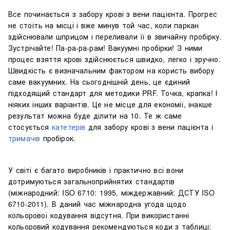
Все починається з забору крові з вени пацієнта. Прогрес
не стоїть на місці і вже минув той час, коли паркан
здійснювали шприцом і переливали її в звичайну пробірку.
Зустрічайте! Па-ра-ра-рам! Вакуумні пробірки! З ними
процес взяття крові здійснюється швидко, легко і зручно.
Швидкість є визначальним фактором на користь вибору
саме вакуумних. На сьогоднішній день, це єдиний
підходящий стандарт для методики PRF. Точка, крапка! І
ніяких інших варіантів. Це не місце для економії, інакше
результат можна буде ділити на 10. Те ж саме
стосується
катетерів
для забору крові з вени пацієнта і
тримачів
пробірок.
У світі є багато виробників і практично всі вони
дотримуються загальноприйнятих стандартів
(міжнародний: ISO 6710: 1995, міждержавний: ДСТУ ISO
6710-2011). В даний час міжнародна угода щодо
кольорової кодування відсутня. При використанні
кольоровий кодування рекомендуються коди з таблиці: