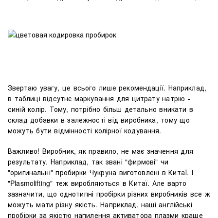
Звертаю увагу, це всього лише рекомендації. Наприклад,
в таблиці відсутнє маркування для цитрату натрію -
синій колір. Тому, потрібно більш детально вникати в
склад добавки в залежності від виробника, тому що
можуть бути відмінності колірної кодування.
Важливо! Виробник, як правило, не має значення для
результату. Наприклад, так звані "фирмові" чи
"оригинальні" пробирки Чукруна виготовлені в КитаЇ. І
"Plasmolifting" теж виробляються в Китаї. Але варто
зазначити, що однотипні пробірки різних виробників все ж
можуть мати різну якість. Наприклад, наші англійські
пробірки за якістю напилення активатора плазми краще