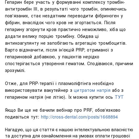
Гепарин бере участь у формуванні комплексу тромбін-
антитромбін III, в результаті чого тромбін, опиняючись
пов'язаних, стає нездатним переводити фібриноген у
фібрин, внаслідок чого кров не згортається. Після
гепарину згорнути кров практично неможливо, хіба що
додати велику порцію тромбіну. Обидва ці
антикоагулянту не запобігають агрегацію тромбоцитів.
Варто відзначити, після ін'єкцій PRP, отриманої з
гепариновой добавкою, у пацієнтів нерідко
спостерігається утворення гематом. Сподіваюся, причини
зрозумілі.
Отже,
для PRP-терапії і плазмоліфтінга необхідно
використовувати вакутейнер з
цитратом натрія
або з
гепарином натрія
(не літію). Їх можна купити ось
ТУТ
Якщо Ви ще не бачили вебінар про PRF, обов'язково
подивіться тут:
http://cross-dental.com/posts/1668894
Нагадую, що ця стаття є нашою інтелектуальною власністю
та доступна для ознайомлення на умовах оплати грошової