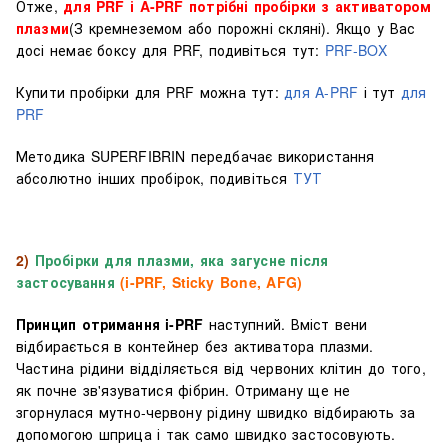
Отже,
для PRF і A-PRF потрібні пробірки з активатором
плазми
(З кремнеземом або порожні скляні). Якщо у Вас
досі немає боксу для PRF, подивіться тут:
PRF-BOX
Купити пробірки для PRF можна тут:
для A-PRF
і тут
для
PRF
Методика SUPERFIBRIN передбачає використання
абсолютно інших пробірок, подивіться
ТУТ
2)
Пробірки для плазми, яка загусне після
застосування
(i-PRF, Sticky Bone, AFG)
Принцип отримання i-PRF
наступний. Вміст вени
відбирається в контейнер без активатора плазми.
Частина рідини відділяється від червоних клітин до того,
як почне зв'язуватися фібрин. Отриману ще не
згорнулася мутно-червону рідину швидко відбирають за
допомогою шприца і так само швидко застосовують.