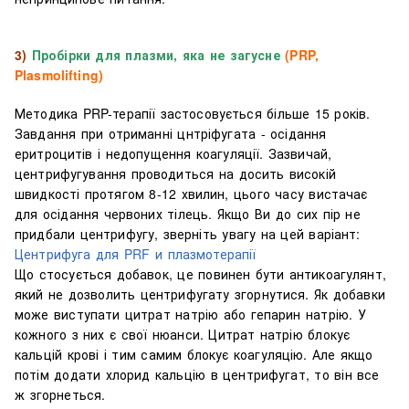
3)
Пробірки для плазми, яка не загусне
(PRP,
Plasmolifting)
Методика PRP-терапії застосовується більше 15 років.
Завдання при отриманні цнтріфугата - осідання
еритроцитів і недопущення коагуляції. Зазвичай,
центрифугування проводиться на досить високій
швидкості протягом 8-12 хвилин, цього часу вистачає
для осідання червоних тілець. Якщо Ви до сих пір не
придбали центрифугу, зверніть увагу на цей варіант:
Центрифуга для PRF и плазмотерапії
Що стосується добавок, це повинен бути антикоагулянт,
який не дозволить центрифугату згорнутися. Як добавки
може виступати цитрат натрію або гепарин натрію. У
кожного з них є свої нюанси. Цитрат натрію блокує
кальцій крові і тим самим блокує коагуляцію. Але якщо
потім додати хлорид кальцію в центрифугат, то він все
ж згорнеться.