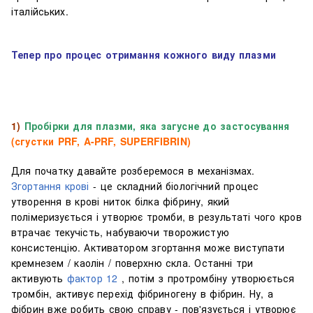
італійських.
Тепер про процес отримання кожного виду плазми
1)
Пробірки для плазми, яка загусне до застосування
(сгустки PRF, A-PRF, SUPERFIBRIN)
Для початку давайте розберемося в механізмах.
Згортання крові
- це складний біологічний процес
утворення в крові ниток білка фібрину, який
полімеризується і утворює тромби, в результаті чого кров
втрачає текучість, набуваючи творожистую
консистенцію. Активатором згортання може виступати
кремнезем / каолін / поверхню скла. Останні три
активують
фактор 12
, потім з протромбіну утворюється
тромбін, активує перехід фібриногену в фібрин. Ну, а
фібрин вже робить свою справу - пов'язується і утворює