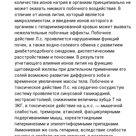
количества ионов натрия в организм принципиально не
может оказать никакого побочного воздействия. В
отличие от ионов лития, который является
микроэлементом, и введение ионов которого в
организм с гепаринизированной кровью может вызвать
нежелательные побочные эффекты. Побочное
действие Л.с. проявляется нарушениями функций
почек, а также водно-солевого обмена с развитием
диабетоподобного синдрома, диспептическими
расстройствами и поносами. В результате
угнетающего влияния ионов лития на функцию
щитовидной железы при длительном применении его
солей возможно развитие диффузного зоба и
временное увеличение массы тела. Побочное и
токсическое действие Л.с. на сердечно-сосудистую
систему проявляется синусовой тахикардией,
экстрасистолией, снижением величины зубца Т на
ЭКГ, а токсическое действие на ц.н.с. — мышечной
слабостью, тремором, атаксией, фасцикулярными
подергиваниями мышц, хореатетоидными
гиперкинезами и эпилептиформными припадками.
Аммониевая же соль гепарина, вследствие слабости
основных свойств ионов аммония, в растворах