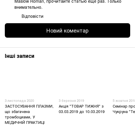
Maslow Roman, прочитайте статью еще раз. Только
внимательно.
Відповісти
Новий коментар
Інші записи
3 листопада 2020
3 березня 2019
5 жовтня 201
ЗАСТОСУВАННЯ ПЛАЗМИ,
Акція "ТОВАР ТИЖНЯ" з
Семінар пр
що збагачена
03.03.2019 до 10.03.2019
Чукруна "Те
тромбоциами, У
МЕДИЧНІЙ ПРАКТИЦІ