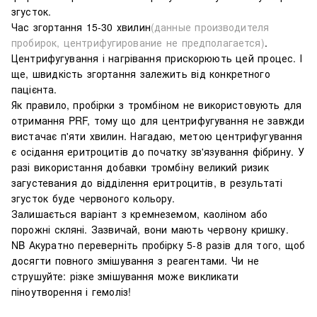
згусток.
Ч
ас згортання 15-30 хвилин
(данные производителя
пробирок, центрифугирование не предполагается)
.
Центрифугування і нагрівання прискорюють цей процес. І
ще, швидкість згортання залежить від конкретного
пацієнта.
Як правило, пробірки з тромбіном не використовують для
отримання PRF, тому що для центрифугування не завжди
вистачає п'яти хвилин. Нагадаю, метою центрифугування
є осідання еритроцитів до початку зв'язування фібрину. У
разі використання добавки тромбіну великий ризик
загустевания до відділення еритроцитів, в результаті
згусток буде червоного кольору.
Залишається варіант з кремнеземом, каоліном або
порожні скляні. Зазвичай, вони мають червону кришку.
NB Акуратно переверніть пробірку 5-8 разів для того, щоб
досягти повного змішування з реагентами. Чи не
струшуйте: різке змішування може викликати
піноутворення і гемоліз!