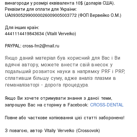
винагороди у розмірі еквівалента 10$ (доларів США).
Реквізити для оплати для України:
UA093052990000026009005003772 (ФОП Вервейко О.М.)
Для інших країн:
4441114419843634 (Vitalii Verveiko)
PAYPAL: cross-fm2@mail.ru
Якщо даний матеріал був корисний для Вас і Ви
вдячні автору, можете внести свій внесок у
подальший розвиток науки в напрямку PRF і PRP,
сплативши більшу суму, адже аналіз плазми в
геманалізаторі - дорога процедура.
Якщо Ви хочете отримувати знання з даної теми,
запрошую Вас на сторінку в Facebook:
CROSS-DENTAL
Повне
або часткове копіювання цієї статті заборонено!
З повагою, автор Vitaliy Verveiko (Crossovok)