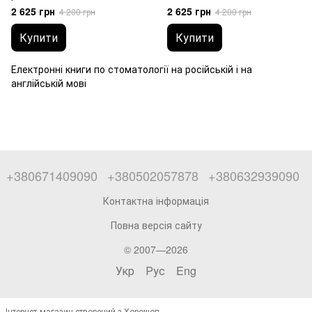
мовою - понад 1500 книг
2 625 грн
2 625 грн
4 200 грн
4 200 грн
Купити
Купити
Електронні книги по стоматології на російській і на
англійській мові
+380671409090
+380502057878
+380632939090
Контактна інформація
Повна версія сайту
© 2007—2026
Укр
Рус
Eng
Інтернет-магазин створений з Хорошоп