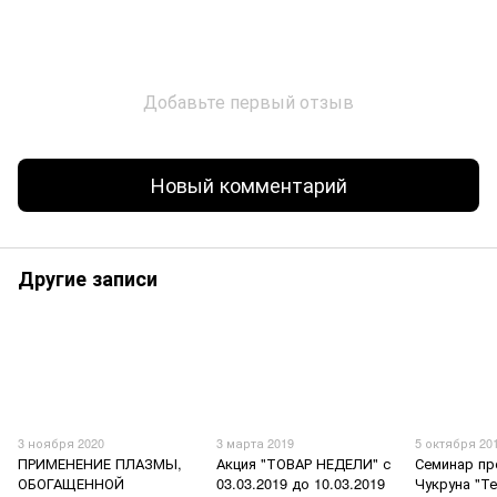
Добавьте первый отзыв
Новый комментарий
Другие записи
3 ноября 2020
3 марта 2019
5 октября 20
ПРИМЕНЕНИЕ ПЛАЗМЫ,
Акция "ТОВАР НЕДЕЛИ" с
Семинар п
ОБОГАЩЕННОЙ
03.03.2019 до 10.03.2019
Чукруна "Т