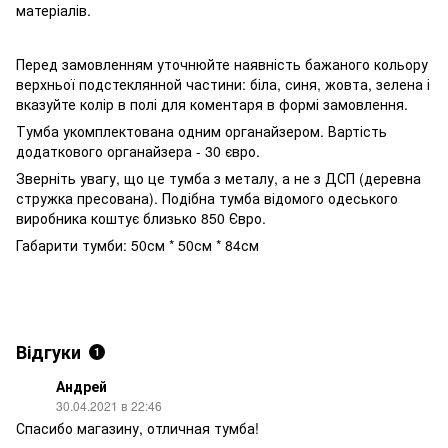
матеріалів.
Перед замовленням уточнюйте наявність бажаного кольору
верхньої подстеклянной частини: біла, синя, жовта, зелена і
вказуйте колір в полі для коментаря в формі замовлення.
Тумба укомплектована одним органайзером. Вартість
додаткового органайзера - 30 євро.
Зверніть увагу, що це тумба з металу, а не з ДСП (деревна
стружка пресована). Подібна тумба відомого одеського
виробника коштує близько 850 Євро.
Габарити
тумби
:
50см
*
50см
*
84см
Відгуки
1
Андрей
30.04.2021 в 22:46
Спасибо магазину, отличная тумба!