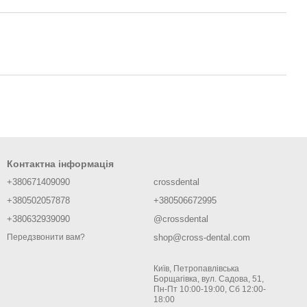
Контактна інформація
+380671409090
crossdental
+380502057878
+380506672995
+380632939090
@crossdental
shop@cross-dental.com
Передзвонити вам?
Київ, Петропавлівська
Борщагівка, вул. Садова, 51,
Пн-Пт 10:00-19:00, Сб 12:00-
18:00