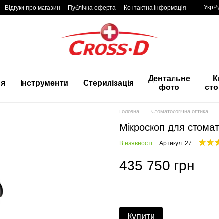
Укр
Р
Відгуки про магазин
Публічна оферта
Контактна інформація
Дентальне
К
ня
Інструменти
Стерилізація
фото
сто
Головна
Стоматологічна оптика
Мікроскоп для стомато
В наявності
Артикул: 27
435 750 грн
Купити