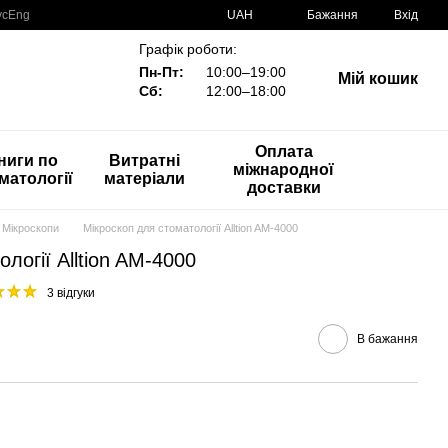
ус
Eng
UAH
Бажання
Вхід
Графік роботи:
Пн-Пт:
10:00–19:00
Мій кошик
Сб:
12:00–18:00
Оплата
ниги по
Витратні
міжнародної
матології
матеріали
доставки
Мікроскопи
Мікроскоп для стоматології Alltion AM-4000
логії Alltion AM-4000
3 відгуки
В бажання