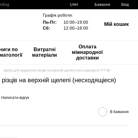
ус
Eng
UAH
Бажання
Вхід
Графік роботи:
Пн-Пт:
10:00–19:00
Мій кошик
Сб:
12:00–18:00
Оплата
ниги по
Витратні
міжнародної
матології
матеріали
доставки
Щипці для видалення різців на верхній щелепі (несходящіеся) FT-08
різців на верхній щелепі (несходящіеся)
Написати відгук
В бажання