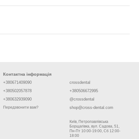
Контактна інформація
+380671409090
crossdental
+380502057878
+380506672995
+380632939090
@crossdental
shop@cross-dental.com
Передзвонити вам?
Київ, Петропавлівська
Борщагівка, вул. Садова, 51,
Пн-Пт 10:00-19:00, Сб 12:00-
18:00