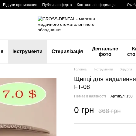
Укр
Р
Відгуки про магазин
Публічна оферта
Контактна інформація
Дентальне
К
ня
Інструменти
Стерилізація
фото
сто
Головна
Інструменти
Хірургія
Щипці для видалення 
FT-08
Немає в наявності
Артикул: 150
0 грн
368 грн