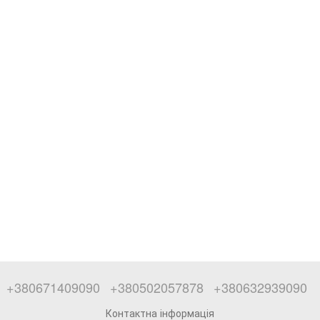
+380671409090
+380502057878
+380632939090
Контактна інформація