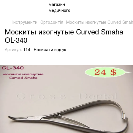
Інструменти
Ортодонтія
Москиты изогнутые Curved Smah
Москиты изогнутые Curved Smaha
OL-340
Артикул:
114
Написати відгук