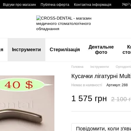
Укр
Р
Відгуки про магазин
Публічна оферта
Контактна інформація
Дентальне
К
ня
Інструменти
Стерилізація
фото
сто
Головна
Інструменти
Ортодонті
Кусачки лігатурні Mul
Немає в наявності
Артикул: 288
1 575 грн
2 100 
Повідомити, коли з'яв