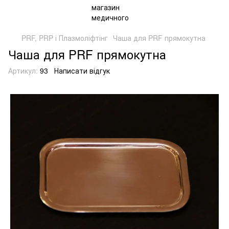
PRF, PRP і Плазмоліфтінг
Чаша для PRF прямокутна
Чаша для PRF прямокутна
Артикул:
93
Написати відгук