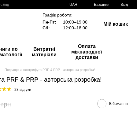
ус
Eng
UAH
Бажання
Вхід
Графік роботи:
Пн-Пт:
10:00–19:00
Мій кошик
Сб:
12:00–18:00
Оплата
ниги по
Витратні
міжнародної
матології
матеріали
доставки
Покращена центрифуга PRF & PRP - авторська розробка!
а PRF & PRP - авторська розробка!
23 відгуки
 грн
В бажання