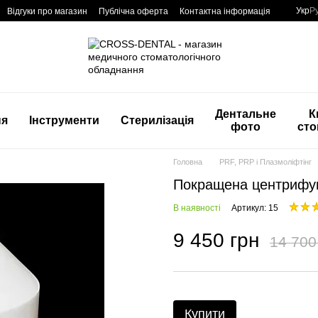
Укр
Р
Відгуки про магазин
Публічна оферта
Контактна інформація
Дентальне
К
ня
Інструменти
Стерилізація
фото
сто
Головна
PRF, PRP і Плазмоліфтінг
Покращена центрифуг
В наявності
Артикул: 15
9 450 грн
14 700
Купити