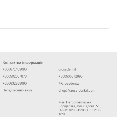
Контактна інформація
+380671409090
crossdental
+380502057878
+380506672995
+380632939090
@crossdental
shop@cross-dental.com
Передзвонити вам?
Київ, Петропавлівська
Борщагівка, вул. Садова, 51,
Пн-Пт 10:00-19:00, Сб 12:00-
18:00