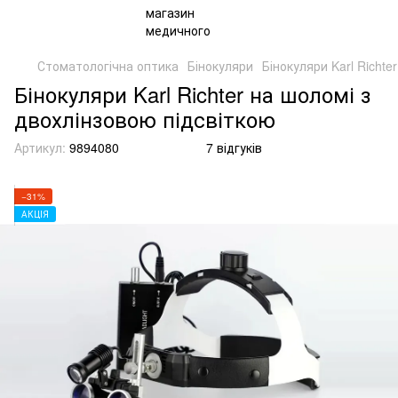
Стоматологічна оптика
Бінокуляри
Бінокуляри Karl Richte
Бінокуляри Karl Richter на шоломі з
двохлінзовою підсвіткою
Артикул:
9894080
7 відгуків
−31%
АКЦІЯ