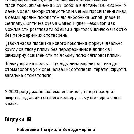
підсвіткою, збільшення 3.5х, робоча відстань 320-420 мм. У
даній моделі використовуються німецькі просвітленні лінзи
з семишаровим покриттям від виробника Schott (made in
Germany). Оптична схема Galileo Higher Resolution дає
можливість розглядати об'єкти з приголомшливою чіткістю
без периферичних спотворень.
Двохлінзова підсвітка нового покоління формує ідеально
круглу світлову пляму без периферичних відблисків і
рівномірну освітленість по всьому полю світлової плями.
Бінокуляри на шоломі - це відмінний варіант оптики для
стоматологів усіх спеціалізацій: ортопедія, терапія, хірургія,
загальна стоматологія.
У 2023 році дизайн шолома оновився, тепер передня
шкіряна підкладка синього кольору, тому що чорна більш
мазка.
Відгуки
7
Рябоненко Людмила Володимирівна