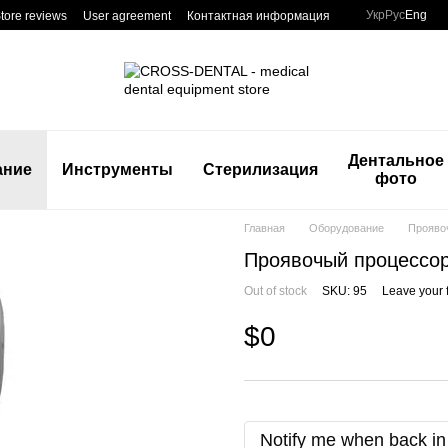
Укр
Рус
Eng
tore reviews
User agreement
Контактная информация
Дентальное
ание
Инструменты
Стерилизация
фото
Главная
Оборудование
Прояво
Проявочый процессор
Out of stock
SKU: 95
Leave your 
$0
Notify me when back in