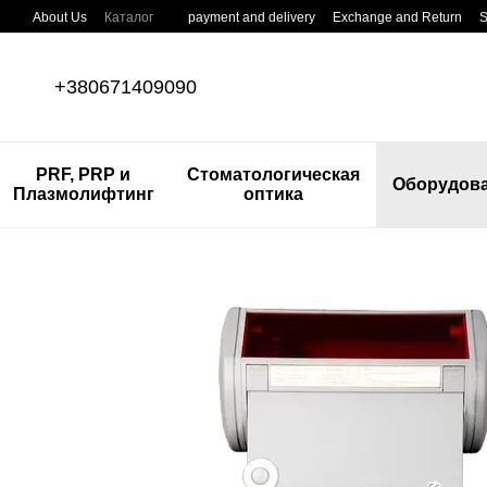
Skip to main content
About Us
Каталог
payment and delivery
Exchange and Return
S
+380671409090
PRF, PRP и
Стоматологическая
Оборудов
Плазмолифтинг
оптика