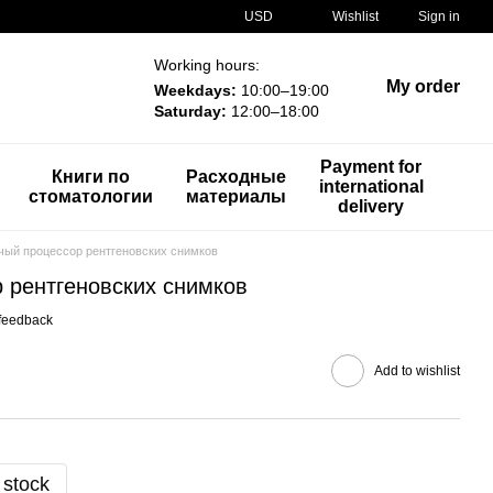
USD
Wishlist
Sign in
Working hours:
My order
Weekdays:
10:00–19:00
Saturday:
12:00–18:00
Payment for
Книги по
Расходные
international
стоматологии
материалы
delivery
чый процессор рентгеновских снимков
 рентгеновских снимков
feedback
Add to wishlist
 stock