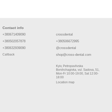
Contact info
+380671409090
crossdental
+380502057878
+380506672995
+380632939090
@crossdental
shop@cross-dental.com
Callback
Kyiv, Petropavlivska
Borshchagivka, vul. Sadova, 51,
Mon-Fr 10:00-19:00, Sat 12:00-
18:00
Location map