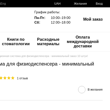
с
Eng
UAH
Желания
Вход
График работы:
Пн-Пт:
10:00–19:00
Мой заказ
Сб:
12:00–18:00
Оплата
Книги по
Расходные
международной
стоматологии
материалы
доставки
ионная система для физиодиспенсера - минимальный заказ 10 штук!
ма для физиодиспенсера - минимальный
1 отзыв
В желания