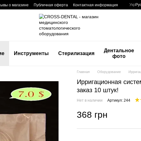
Укр
Ру
ывы о магазине
Публичная оферта
Контактная информация
Дентальное
ие
Инструменты
Стерилизация
фото
Главная
Оборудование
Ирригац
Ирригационная систе
заказ 10 штук!
Нет в наличии
Артикул: 244
368 грн