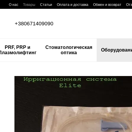
Перейти к основному контенту
О нас
Товары
Статьи
Оплата и доставка
Обмен и возврат
Отз
+380671409090
PRF, PRP и
Стоматологическая
Оборудован
Плазмолифтинг
оптика