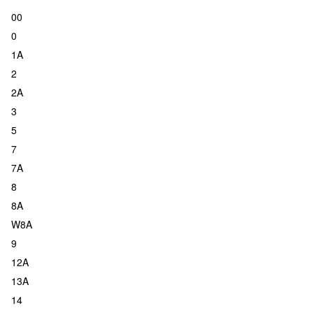
00
0
1A
2
2A
3
5
7
7A
8
8A
W8A
9
12A
13A
14