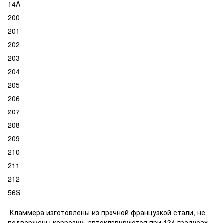
14A
200
201
202
203
204
205
206
207
208
209
210
211
212
56S
Кламмера изготовлены из прочной французкой стали, не
подвержены коррозии, автоклавируются при 134 градусах.