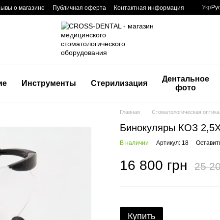
Укр
Ру
ывы о магазине
Публичная оферта
Контактная информация
Дентальное
ие
Инструменты
Стерилизация
фото
Главная
Стоматологическая оптика
Бинокуляры КОЗ 2,5X 
В наличии
Артикул: 18
Оставит
16 800 грн
25 20
Купить