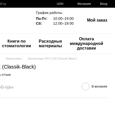
с
Eng
UAH
Желания
Вход
График работы:
Пн-Пт:
10:00–19:00
Мой заказ
Сб:
12:00–18:00
Оплата
Книги по
Расходные
международной
стоматологии
материалы
доставки
Бинокуляры
Бинокуляры КОЗ 2,5X (Classik-Black)
(Classik-Black)
ь отзыв
0 грн
В желания