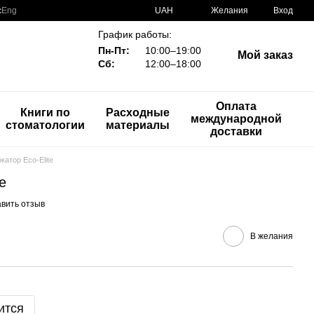
с
Eng
UAH
Желания
Вход
График работы:
Пн-Пт:
10:00–19:00
Мой заказ
Сб:
12:00–18:00
Оплата
Книги по
Расходные
международной
стоматологии
материалы
доставки
катор Eco-Elite
e
вить отзыв
В желания
ится