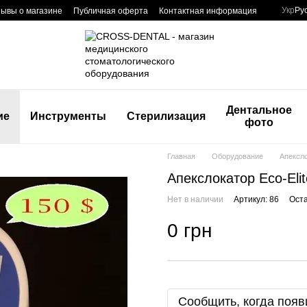
Укр
Ру
ывы о магазине
Публичная оферта
Контактная информация
Дентальное
ие
Инструменты
Стерилизация
фото
Главная
Оборудование
Апексло
Апекслокатор Eco-Elit
Нет в наличии
Артикул: 86
Оста
0 грн
Сообщить, когда появ